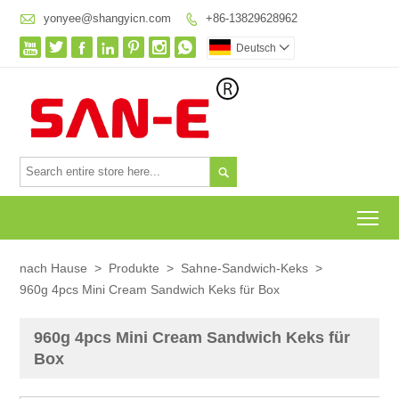

yonyee@shangyicn.com
+86-13829628962








Deutsch


To
nach Hause
>
Produkte
>
Sahne-Sandwich-Keks
>
960g 4pcs Mini Cream Sandwich Keks für Box
960g 4pcs Mini Cream Sandwich Keks für
Box