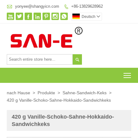

yonyee@shangyicn.com
+86-13829628962








Deutsch


To
nach Hause
>
Produkte
>
Sahne-Sandwich-Keks
>
420 g Vanille-Schoko-Sahne-Hokkaido-Sandwichkeks
420 g Vanille-Schoko-Sahne-Hokkaido-
Sandwichkeks