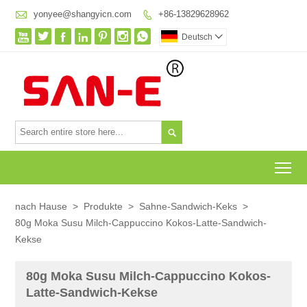

yonyee@shangyicn.com
+86-13829628962








Deutsch


To
nach Hause
>
Produkte
>
Sahne-Sandwich-Keks
>
80g Moka Susu Milch-Cappuccino Kokos-Latte-Sandwich-
Kekse
80g Moka Susu Milch-Cappuccino Kokos-
Latte-Sandwich-Kekse