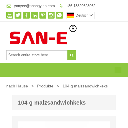

yonyee@shangyicn.com
+86-13829628962








Deutsch


To
nach Hause
>
Produkte
>
104 g malzsandwichkeks
104 g malzsandwichkeks