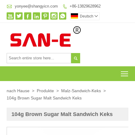

yonyee@shangyicn.com
+86-13829628962








Deutsch


To
nach Hause
>
Produkte
>
Malz-Sandwich-Keks
>
104g Brown Sugar Malt Sandwich Keks
104g Brown Sugar Malt Sandwich Keks